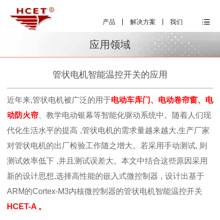
产品
解决方案
我们
应用领域
管状电机智能温控开关的应用
近年来
,
管状电机被广泛的用于
电动车库门、电动卷帘窗、电
动防火帘
、教学电动银幕等智能化驱动系统中。随着人们现
代化生活水平的提高
,
管状电机的需求量越来越大
,
生产厂家
对管状电机的出厂检验工作随之增大。若采用手动测试
,
则
测试效率低下
,
并且测试误差大。本文中结合这些原因采用
新的设计思想
,
选择高性能的嵌入式微控制器
,
设计出基于
ARM
的
Cortex-M3
内核
微控制器的管状电机智能温控开关
HCET-A
。