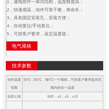
1，
通电部件一体式结构，温度精度高；
30A/250V
40A/250V
2，快速感温，动作可靠干脆，寿命长；
AC（电阻
AC（电阻
3，具有固定安装孔，安装方便；
式负载）
式负载）
4，自动复位/手动复位；
45A/250V
35A/250V
5，可按客户要求，设定温度值；
AC（电
AC（电阻
阻式负
电气规格
式负载）
载）
技术参数
动作温度
50℃- 250℃，每5℃一个规格，可依客户要求提供范
范围
围内的任一温度
温度公差
动作：±3，±5，±10